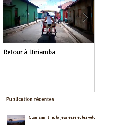
Retour à Diriamba
Cinq vélos, ci
tournage et de
Publication récentes
Ouanaminthe, la jeunesse et les vélos