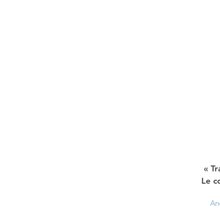
« Tr
Le c
And