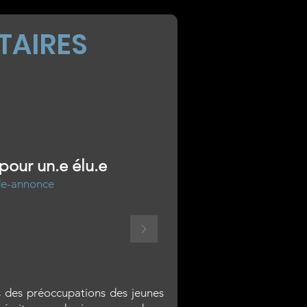
TAIRES
pour un.e élu.e
e-annonce
s des préoccupations des jeunes