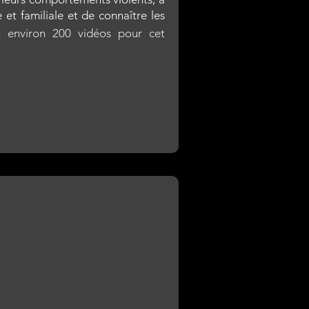
et familiale et de connaître les
it
environ 200 vidéos pour cet