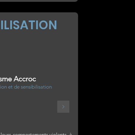
ILISATION
sme Accroc
on et de sensibilisation
 leurs comportements violents, à