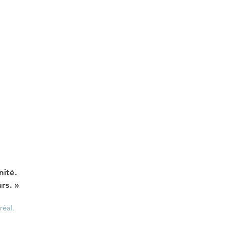
nité.
rs. »
éal.