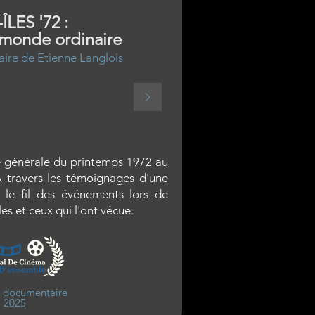
ÎLES '72 :
 monde ordinaire
ire de Etienne Langlois
e générale du printemps 1972 au
 À travers les témoignages d'une
, le fil des événements lors de
les et ceux qui l'ont vécue.
r documentaire
2025