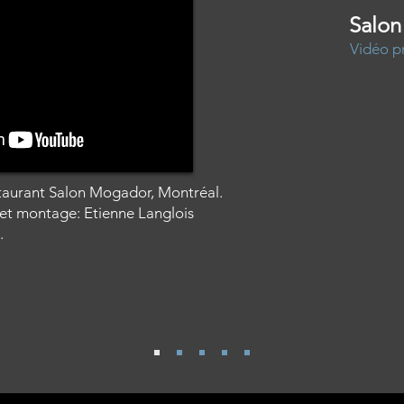
Salo
Vidéo p
taurant Salon Mogador, Montréal.
 et montage: Etienne Langlois
.