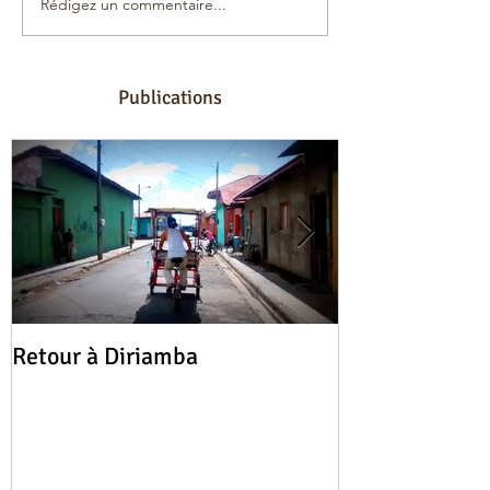
Rédigez un commentaire...
Publications
Retour à Diriamba
Cinq vélos, ci
tournage et de